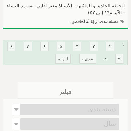
الحلقة الحادیة و المائتین - الأستاذ معتز آقایی - سورة النساء
- الآیة ۱۴۸ إلی ۱۵۲
دسته بندی:
وَ إنّا لَهُ لَحافظون
صفحه‌ها
۱
۸
۷
۶
۵
۴
۳
۲
…
۹
بعدی ›
انتها »
فیلتر