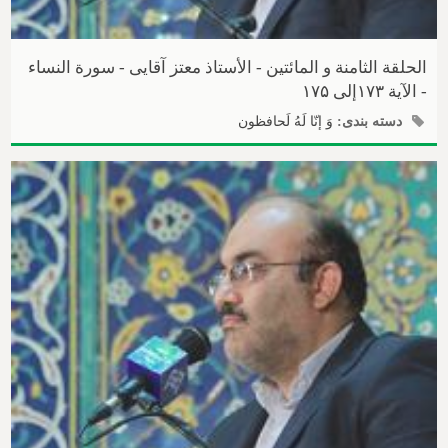
الحلقة الثامنة و المائتین - الأستاذ معتز آقایی - سورة النساء
- الآیة ۱۷۳إلی ۱۷۵
دسته بندی:
وَ إنّا لَهُ لَحافظون