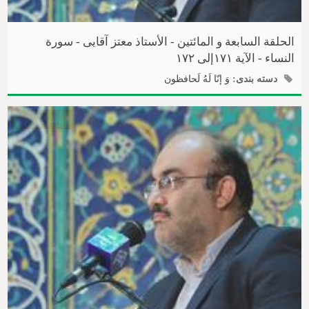
الحلقة السابعة و المائتین - الأستاذ معتز آقایی - سورة
النساء - الآیة ۱۷۱إلی ۱۷۲
دسته بندی:
وَ إنّا لَهُ لَحافظون
محتوای ویژه