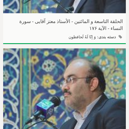
الحلقة التاسعة و المائتین - الأستاذ معتز آقایی - سورة
النساء - الآیة ۱۷۶
دسته بندی:
وَ إنّا لَهُ لَحافظون