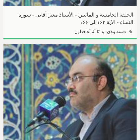
الحلقة الخامسة و المائتین - الأستاذ معتز آقایی - سورة
النساء - الآیة ۱۶۳إلی ۱۶۶
دسته بندی:
وَ إنّا لَهُ لَحافظون