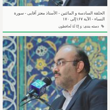
الحلقة السادسة و المائتین - الأستاذ معتز آقایی - سورة
النساء - الآیة ۱۶۷إلی ۱۷۰
دسته بندی:
وَ إنّا لَهُ لَحافظون