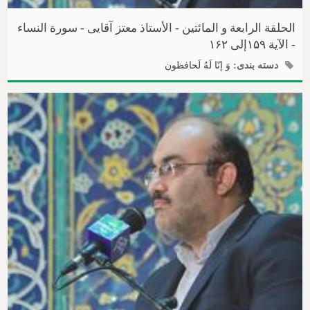
الحلقة الرابعة و المائتین - الأستاذ معتز آقایی - سورة النساء
- الآیة ۱۵۹إلی ۱۶۲
دسته بندی:
وَ إنّا لَهُ لَحافظون