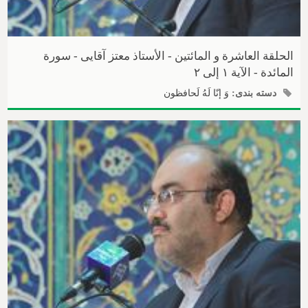
الحلقة العاشرة و المائتین - الأستاذ معتز آقایی - سورة
المائدة - الآیة ۱ إلی ۲
دسته بندی:
وَ إنّا لَهُ لَحافظون