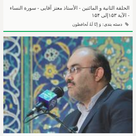
الحلقة الثانیة و المائتین - الأستاذ معتز آقایی - سورة النساء
- الآیة ۱۵۳إلی ۱۵۴
دسته بندی:
وَ إنّا لَهُ لَحافظون