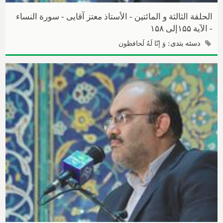
الحلقة الثالثة و المائتین - الأستاذ معتز آقایی - سورة النساء
- الآیة ۱۵۵إلی ۱۵۸
دسته بندی:
وَ إنّا لَهُ لَحافظون