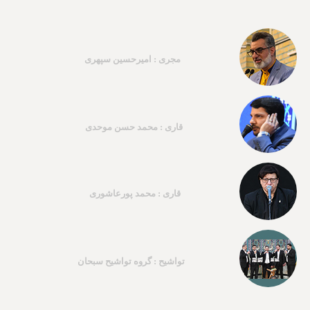
مجری : امیرحسین سپهری
قاری : محمد حسن موحدی
قاری : محمد پورعاشوری
تواشیح : گروه تواشیح سبحان