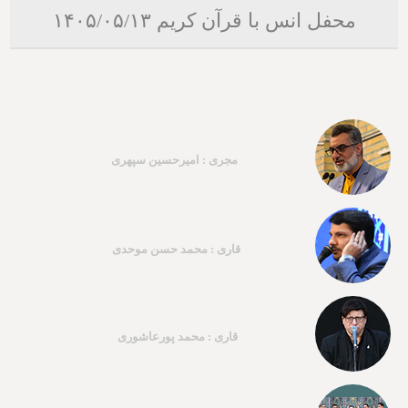
محفل انس با قرآن کریم ۱۴۰۵/۰۵/۱۳
مجری : امیرحسین سپهری
قاری : محمد حسن موحدی
قاری : محمد پورعاشوری