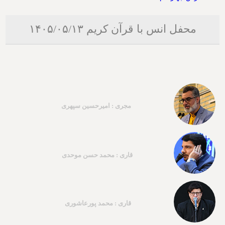
محفل انس با قرآن کریم ۱۴۰۵/۰۵/۱۳
مجری : امیرحسین سپهری
قاری : محمد حسن موحدی
قاری : محمد پورعاشوری