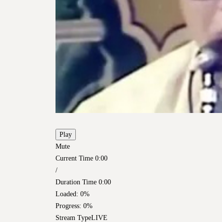
Play
Mute
Current Time
0:00
/
Duration Time
0:00
Loaded
: 0%
Progress
: 0%
Stream Type
LIVE