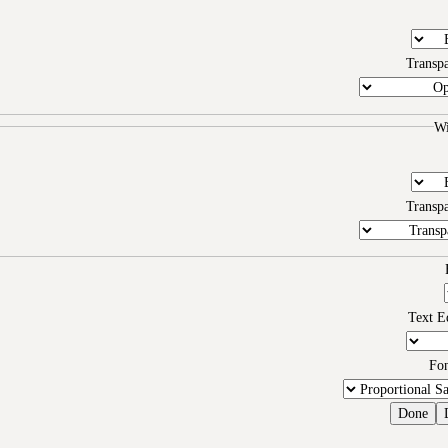
Transp
W
Transp
Text E
Fo
Done