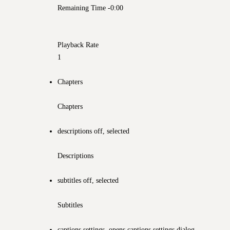
Remaining Time
-0:00
Playback Rate
1
Chapters
Chapters
descriptions off
, selected
Descriptions
subtitles off
, selected
Subtitles
captions settings
, opens captions settings dialog