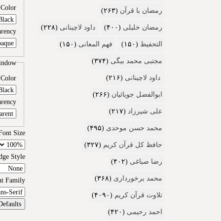
Color
رمضان با قرآن
(۲۶۳)
رمضان خلیلی
(۴۰۰)
داود لاچینانی
(۲۲۸)
arency
التحفیظ
(۱۵۰)
فهم المعانی
(۱۵۰)
مجتبی محمد بیگی
(۳۷۴)
indow
Color
داود لاچینانی
(۲۱۶)
ابوالفضل جویائیان
(۲۶۶)
arency
علی شیرزاد
(۲۱۷)
محمد حسن موحدی
(۴۹۵)
Font Size
حافظ کل قرآن کریم
(۳۲۷)
dge Style
رضا صباغی
(۴۰۲)
محمد برخورداری
(۳۶۸)
nt Family
تلاوت قرآن کریم
(۴۰۹۰)
Defaults
احمد رحیمی
(۴۲۰)