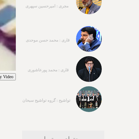
مجری : امیرحسین سپهری
قاری : محمد حسن موحدی
قاری : محمد پورعاشوری
y Video
تواشیح : گروه تواشیح سبحان