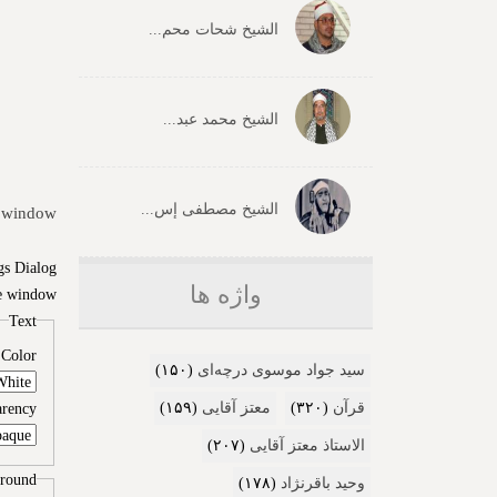
الشیخ شحات محم...
الشیخ محمد عبد...
الشیخ مصطفی إس...
 window.
gs Dialog
واژه ها
e window.
Text
Color
سید جواد موسوی درچه‌ای
(۱۵۰)
قرآن
(۳۲۰)
معتز آقایی
(۱۵۹)
arency
الاستاذ معتز آقایی
(۲۰۷)
round
وحید باقرنژاد
(۱۷۸)