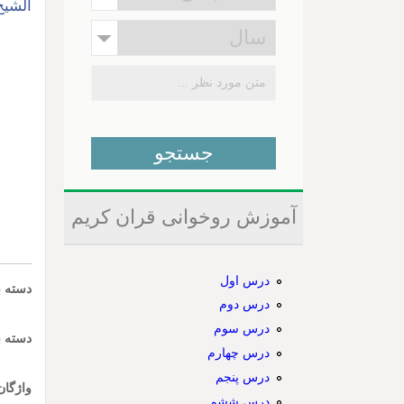
الشیخ 
آموزش روخوانی قران کریم
درس اول
دسته ب
درس دوم
درس سوم
دسته ب
درس چهارم
درس پنجم
واژگان
درس ششم