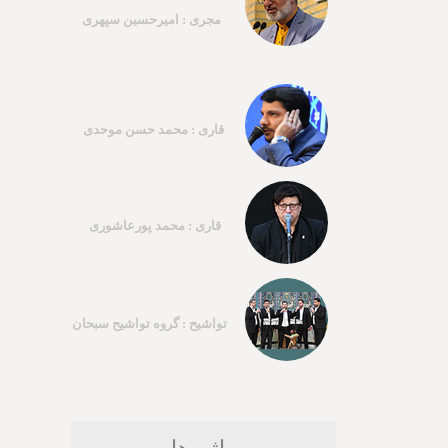
مجری : امیرحسین سپهری
قاری : محمد حسن موحدی
قاری : محمد پورعاشوری
تواشیح : گروه تواشیح سبحان