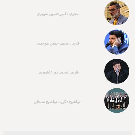
مجری : امیرحسین سپهری
قاری : محمد حسن موحدی
قاری : محمد پورعاشوری
تواشیح : گروه تواشیح سبحان