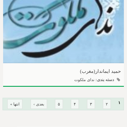
حمید ایماندار(مغرب)
دسته بندی:
ندای ملکوت
صفحه‌ها
۱
۲
۳
۴
۵
بعدی ›
انتها »