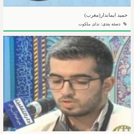
حمید ایماندار(مغرب)
دسته بندی:
ندای ملکوت