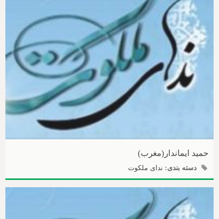
حمید ایماندار(مغرب)
دسته بندی:
ندای ملکوت