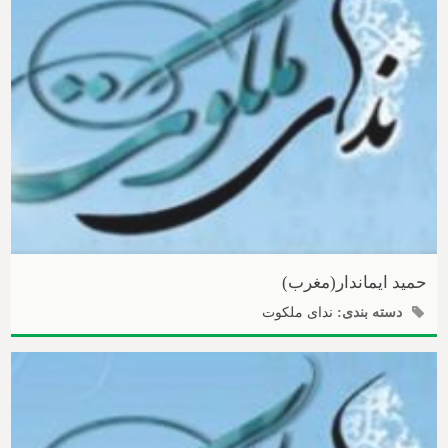
حمید ایماندار(مغرب)
دسته بندی:
ندای ملکوت