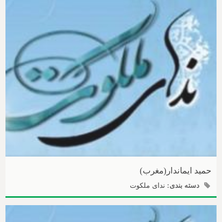
حمید ایماندار(مغرب)
دسته بندی:
ندای ملکوت