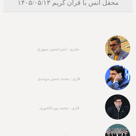
محفل انس با قرآن کریم ۱۴۰۵/۰۵/۱۳
مجری : امیرحسین سپهری
قاری : محمد حسن موحدی
قاری : محمد پورعاشوری