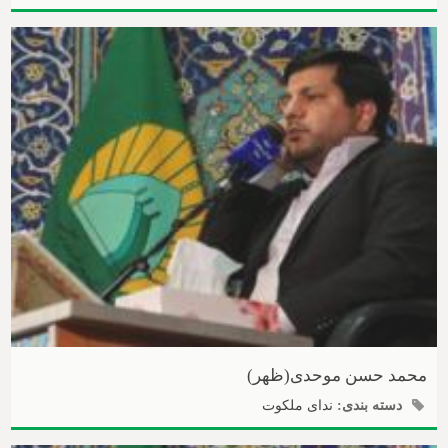
محمد حسن موحدی(ظهر)
دسته بندی:
ندای ملکوت