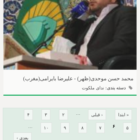
محمد حسن موحدی(ظهر) - علیرضا بایرامی(مغرب)
دسته بندی:
ندای ملکوت
صفحه‌ها
…
« ابتدا
‹ قبلی
۲
۳
۴
…
۶
۱۰
۹
۸
۷
۵
بعدی ›