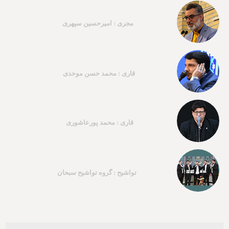
مجری : امیرحسین سپهری
قاری : محمد حسن موحدی
قاری : محمد پورعاشوری
تواشیح : گروه تواشیح سبحان