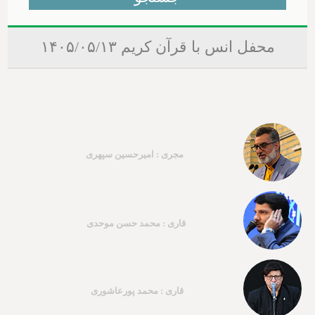
محفل انس با قرآن کریم ۱۴۰۵/۰۵/۱۳
مجری : امیرحسین سپهری
قاری : محمد حسن موحدی
قاری : محمد پورعاشوری