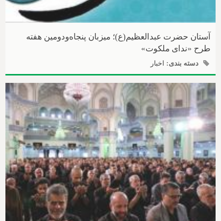
آستان حضرت عبدالعظیم(ع)؛ میزبان پنجاه‌و‌دومین هفته
طرح «ندای ملکوت»
دسته بندی:
اخبار