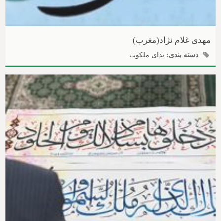
مهدی غلام نژاد(مغرب)
دسته بندی:
ندای ملکوت