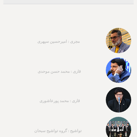
مجری : امیرحسین سپهری
قاری : محمد حسن موحدی
قاری : محمد پورعاشوری
تواشیح : گروه تواشیح سبحان