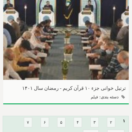
ترتیل خوانی جزء ۱۰ قرآن کریم - رمضان سال ۱۴۰۱
دسته بندی:
فیلم
صفحه‌ها
۱
۷
۶
۵
۴
۳
۲