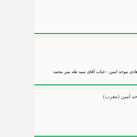
هادی موحد امین - جناب آقای سید طه میر محمد
د امین (مغرب)