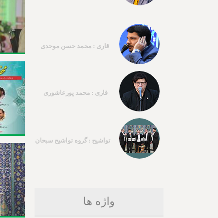
قاری : محمد حسن موحدی
قاری : محمد پورعاشوری
تواشیح : گروه تواشیح سبحان
واژه ها