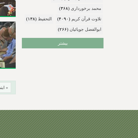
محمد برخورداری
(۳۶۸)
تلاوت قرآن کریم
(۴۰۹۰)
التحفیظ
(۱۳۸)
ابوالفضل جویائیان
(۲۶۶)
بیشتر
ص
« ابتد
ف
ح
ه‌
ه
ا