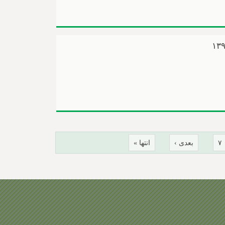
۷
بعدی ›
انتها »