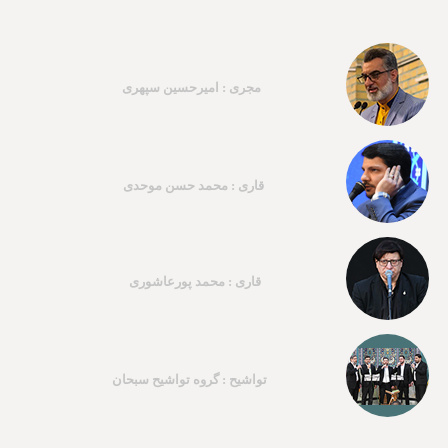
مجری : امیرحسین سپهری
قاری : محمد حسن موحدی
قاری : محمد پورعاشوری
تواشیح : گروه تواشیح سبحان