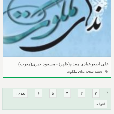
علی اصغرعبادی مقدم(ظهر) - مسعود خیری(مغرب)
دسته بندی:
ندای ملکوت
صفحه‌ها
۱
۲
۳
۴
۵
۶
بعدی ›
انتها »