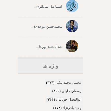
اسماعیل شادالوئ...
محمدحسن موحدی(...
عبدالمحمد پورعا...
واژه ها
مجتبی محمد بیگی
(۳۷۴)
رمضان خلیلی
(۴۰۰)
ابوالفضل جویائیان
(۲۶۶)
وحید باقرنژاد
(۱۷۸)