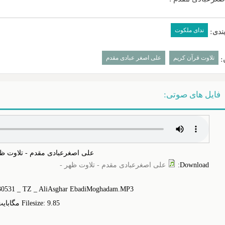
ندای ملکوت
ندی:
تلاوت قرآن کریم
علی اصغر عبادی مقدم
:
فایل های صوتی:
علی اصغرعبادی مقدم - تلاوت ظه
Download
:
علی اصغرعبادی مقدم - تلاوت ظهر -
030531 _ TZ _ AliAsghar EbadiMoghadam.MP3
Filesize: 9.‎85 مگابایت