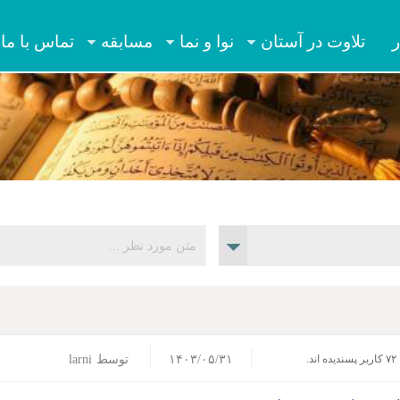
Jump to navigation
ر
تلاوت در آستان
نوا و نما
مسابقه
تماس با ما
۱۴۰۳/۰۵/۳۱
توسط
larni
۷۲ کاربر پسندیده اند.‎