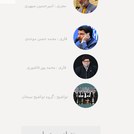
مجری : امیرحسین سپهری
قاری : محمد حسن موحدی
قاری : محمد پورعاشوری
تواشیح : گروه تواشیح سبحان