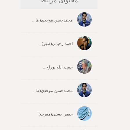
محتوای مرتبط
محمدحسن موحدی(ظ...
احمد رحیمی(ظهر)...
حبیب الله پوراح...
محمدحسن موحدی(ظ...
جعفر حسنی(مغرب)