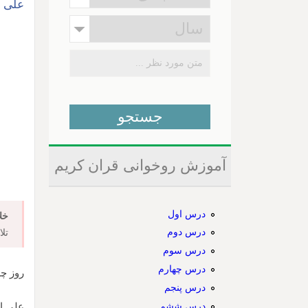
علی ا
آموزش روخوانی قران کریم
درس اول
خل
درس دوم
تل
درس سوم
درس چهارم
روز چهارشن
درس پنجم
درس ششم
علی ا