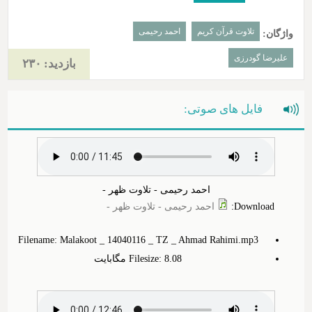
تلاوت قرآن کریم
احمد رحیمی
واژگان:
علیرضا گودرزی
بازدید: ۲۳۰
فایل های صوتی:
احمد رحیمی - تلاوت ظهر -
Download
:
احمد رحیمی - تلاوت ظهر -
Filename: Malakoot _ 14040116 _ TZ _ Ahmad Rahimi.mp3
Filesize: 8.‎08 مگابایت