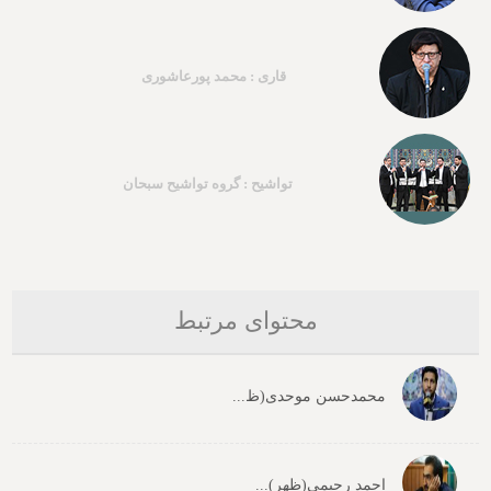
قاری : محمد پورعاشوری
تواشیح : گروه تواشیح سبحان
محتوای مرتبط
محمدحسن موحدی(ظ...
احمد رحیمی(ظهر)...