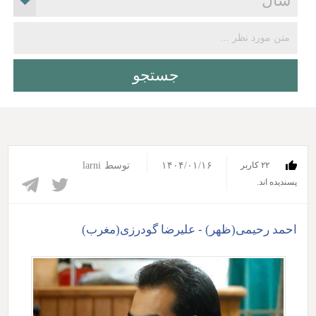
۱۴۰۴/۰۱/۱۶
توسط
larni
۲۲ کاربر
پسندیده اند.‎
احمد رحیمی(ظهر) - علیرضا گودرزی(مغرب)