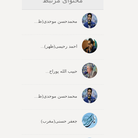
محتوای مرتبط
محمدحسن موحدی(ظ...
احمد رحیمی(ظهر)...
حبیب الله پوراح...
محمدحسن موحدی(ظ...
جعفر حسنی(مغرب)