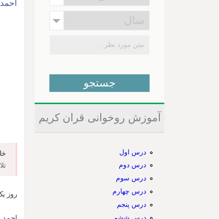
احمد 
آموزش روخوانی قران کریم
درس اول
خل
درس دوم
تل
درس سوم
درس چهارم
روز یک شنب
درس پنجم
درس ششم
احمد 