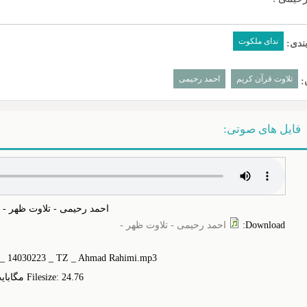
ندای ملکوت
ندی:
تلاوت قرآن کریم
احمد رحیمی
:
فایل های صوتی:
احمد رحیمی - تلاوت ظهر -
Download
:
احمد رحیمی - تلاوت ظهر -
t _ 14030223 _ TZ _ Ahmad Rahimi.mp3
Filesize: 24.‎76 مگابایت