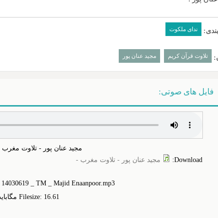
ندای ملکوت
ندی:
تلاوت قرآن کریم
مجید عنان پور
:
فایل های صوتی:
مجید عنان پور - تلاوت مغرب -
Download
:
مجید عنان پور - تلاوت مغرب -
_ 14030619 _ TM _ Majid Enaanpoor.mp3
Filesize: 16.‎61 مگابایت