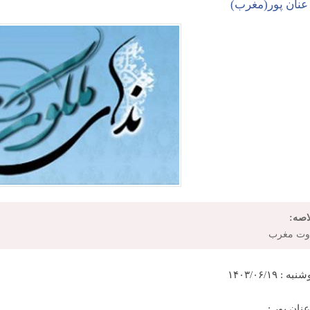
عنان پور(مغرب)
اصه:
اوت مغرب
 : ۱۴۰۳/۰۶/۱۹
نان پور :