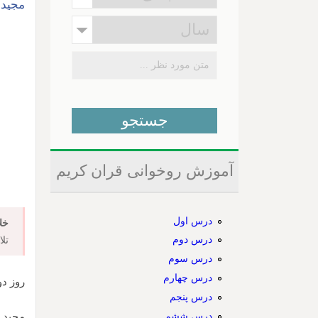
مجید 
آموزش روخوانی قران کریم
درس اول
خل
درس دوم
تل
درس سوم
درس چهارم
روز دوشنبه
درس پنجم
درس ششم
مجید ع