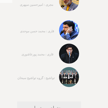
مجری : امیرحسین سپهری
قاری : محمد حسن موحدی
قاری : محمد پورعاشوری
تواشیح : گروه تواشیح سبحان