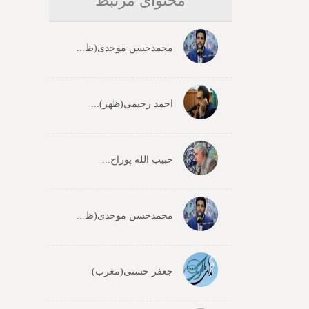
محتوای مرتبط
محمدحسن موحدی(ظ...
احمد رحیمی(ظهر)...
حبیب الله پوراح...
محمدحسن موحدی(ظ...
جعفر حسنی(مغرب)