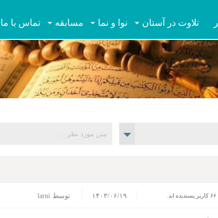
Jump to navigation
ر
تلاوت در آستان
نوا و نما
مسابقه
تماس با ما
۱۴۰۳/۰۶/۱۹
توسط
larni
۶۶ کاربر پسندیده اند.‎