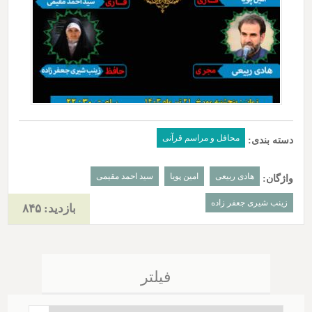
محافل و مراسم قرآنی
دسته بندی:
هادی ربیعی
امین پویا
سید احمد مقیمی
واژگان:
زینب شیری جعفر زاده
بازدید: ۸۴۵
فیلتر