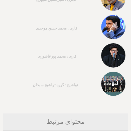
قاری : محمد حسن موحدی
قاری : محمد پورعاشوری
تواشیح : گروه تواشیح سبحان
محتوای مرتبط