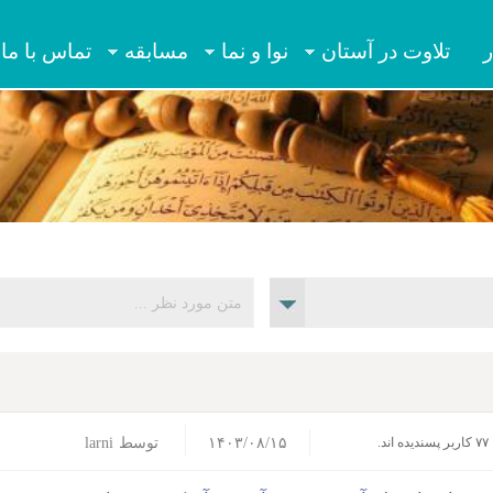
Jump to navigation
ر
تلاوت در آستان
نوا و نما
مسابقه
تماس با ما
۱۴۰۳/۰۸/۱۵
توسط
larni
۷۷ کاربر پسندیده اند.‎