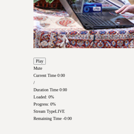
Play
Mute
Current Time
0:00
/
Duration Time
0:00
Loaded
: 0%
Progress
: 0%
Stream Type
LIVE
Remaining Time
-0:00