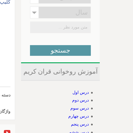
کلیپ 
آموزش روخوانی قران کریم
درس اول
دسته ب
درس دوم
درس سوم
واژگان
درس چهارم
درس پنجم
درس ششم