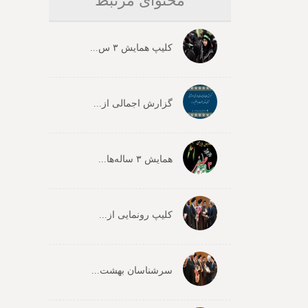
محتوای مرتبط
کلیپ همایش ۳ س...
گزارش اجمالی از...
همایش ۳ ساله‌ها...
کلیپ رونمایی از...
سرشناسان بهشت...