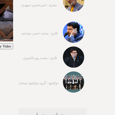
مجری : امیرحسین سپهری
قاری : محمد حسن موحدی
y Video
قاری : محمد پورعاشوری
تواشیح : گروه تواشیح سبحان