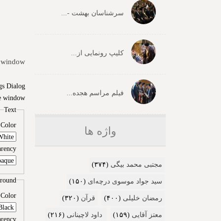
سرشناسان بهشت -...
کلیپ رونمایی از...
 window.
gs Dialog
فیلم مراسم هجده...
e window.
Text
Color
واژه ها
arency
مجتبی محمد بیگی
(۳۷۴)
round
سید جواد موسوی درچه‌ای
(۱۵۰)
Color
رمضان خلیلی
(۴۰۰)
قرآن
(۳۲۰)
معتز آقایی
(۱۵۹)
داود لاچینانی
(۲۱۶)
arency