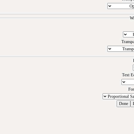
W
Transp
Text E
Fo
Done