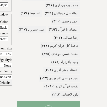
محمد برخورداری
(۳۶۸)
ابوالفضل جویائیان
(۲۶۶)
التحفیظ
(۱۳۸)
indow
احمد رحیمی
(۴۲۰)
Color
رمضان با قرآن
(۲۶۳)
علی شیرزاد
(۲۱۷)
arency
رضا صباغی
(۴۰۲)
حافظ کل قرآن کریم
(۳۲۷)
Font Size
محمد حسن موحدی
(۴۹۵)
dge Style
وحید باقرنژاد
(۱۷۸)
الاستاذ معتز آقایی
(۲۰۳)
nt Family
سید مرتضی لاجوردی
(۱۴۷)
Defaults
تلاوت قرآن کریم
(۴۰۹۰)
داود لاچینانی
(۲۲۸)
بیشتر