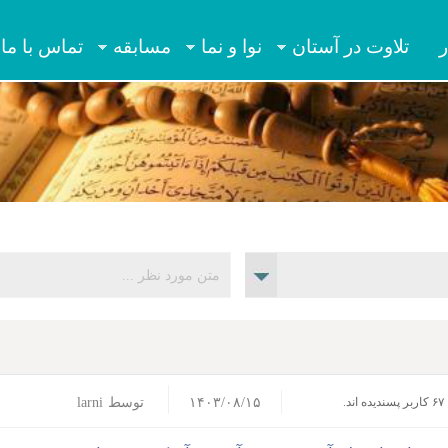
Jump to navigation
ر
تلاوت در آستان
نوا و نما
مسابقه
تماس با ما
۱۴۰۳/۰۸/۱۵
توسط
larni
۶۷ کاربر پسندیده اند.‎