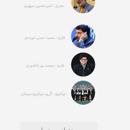
مجری : امیرحسین سپهری
قاری : محمد حسن موحدی
قاری : محمد پورعاشوری
تواشیح : گروه تواشیح سبحان