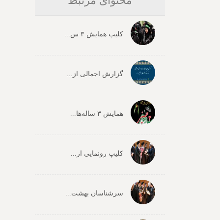
محتوای مرتبط
کلیپ همایش ۳ س...
گزارش اجمالی از...
همایش ۳ ساله‌ها...
کلیپ رونمایی از...
سرشناسان بهشت...