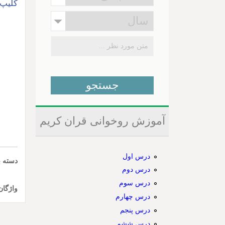
کلیپ 
آموزش روخوانی قران کریم
درس اول
دسته ب
درس دوم
درس سوم
واژگان
درس چهارم
درس پنجم
درس ششم